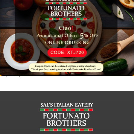
Porem ipsum dolor sit amet, consectetur adipiscing elit. In
ut ullamcorper leo, eget euismod orci. Cum sociis natoque
penatibus et magnis dis parturient montes nascetur
ridiculus mus. Vestibulum ultricies aliquam convallis
Maecenas ut tellus mi. Proin tincidunt, lectusu volutpat
mattis, ante metus lacinia tellus, vitae condimentum nulla
enim bibendum nibh. Praesent turpis risus, interdumnec
venenpretium sit amet purus et malesuada fames ac ante
ipsum primis in faucibus.