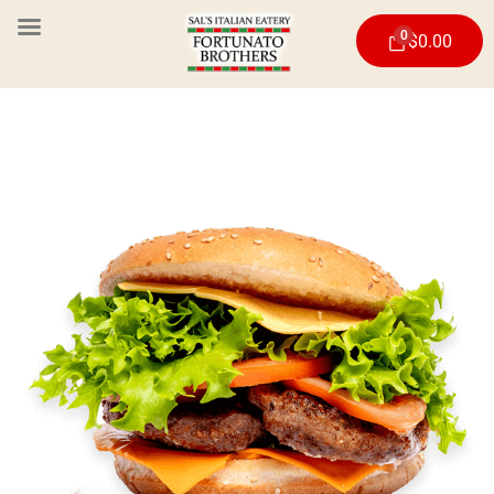
0
$
0.00